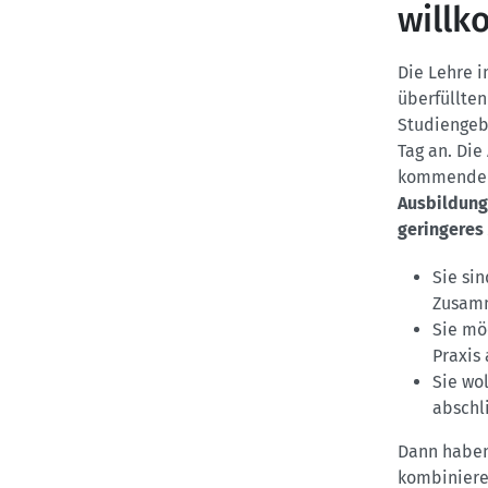
will
Die Lehre i
überfüllten
Studiengebü
Tag an. Die
kommenden 
Ausbildungs
geringeres 
Sie si
Zusam
Sie mö
Praxis 
Sie wo
abschl
Dann haben 
kombiniere