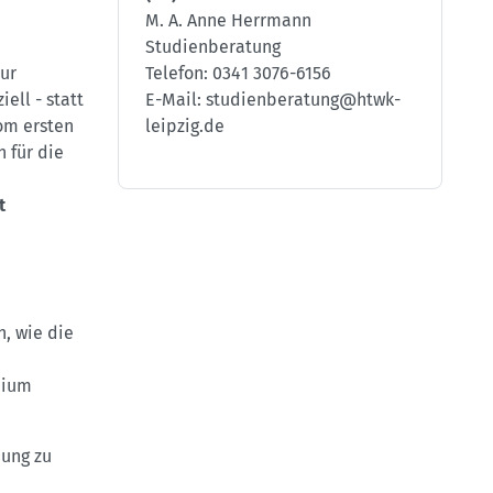
M. A. Anne Herrmann
Studienberatung
Telefon: 0341 3076-6156
zur
E-Mail: studienberatung@htwk-
ell - statt
leipzig.de
om ersten
 für die
t
, wie die
dium
dung zu