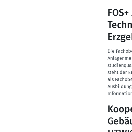
FOS+ 
Techn
Erzge
Die Fachob
Anlagenmec
studienqual
steht der E
als Fachobe
Ausbildung
Informatio
Koope
Gebäu