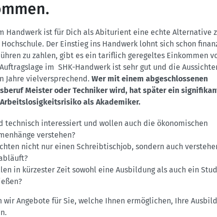
kommen.
m Handwerk ist für Dich als Abiturient eine echte Alternative 
 Hochschule. Der Einstieg ins Handwerk lohnt sich schon finanzi
hren zu zahlen, gibt es ein tariflich geregeltes Einkommen v
 Auftragslage im SHK-Handwerk ist sehr gut und die Aussichten
Jahre vielversprechend.
Wer mit einem abgeschlossenen
beruf Meister oder Techniker wird, hat später ein signifikan
Arbeitslosigkeitsrisiko als Akademiker.
nd technisch interessiert und wollen auch die ökonomischen
menhänge verstehen?
chten nicht nur einen Schreibtischjob, sondern auch verstehen
abläuft?
llen in kürzester Zeit sowohl eine Ausbildung als auch ein Stu
ießen?
wir Angebote für Sie, welche Ihnen ermöglichen, Ihre Ausbil
n.