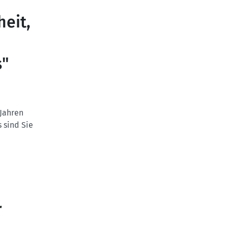
eit,
s"
 Jahren
 sind Sie
r